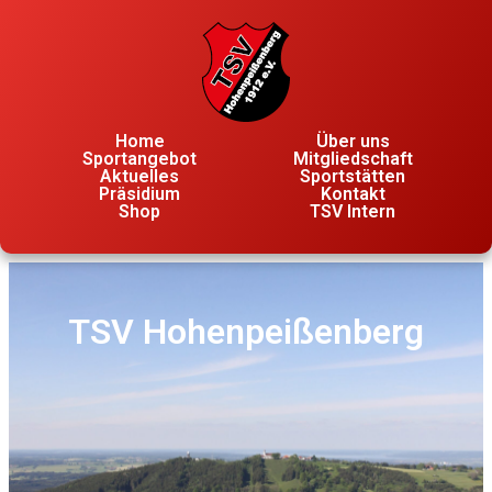
Home
Über uns
Sportangebot
Mitgliedschaft
Aktuelles
Sportstätten
Präsidium
Kontakt
Shop
TSV Intern
TSV Hohenpeißenberg