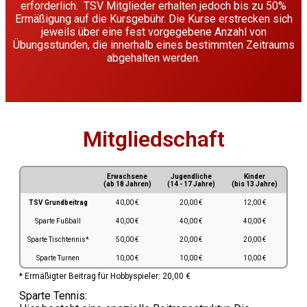
erforderlich. TSV Mitglieder erhalten jedoch bis zu 50%
Ermäßigung auf die Kursgebühr. Die Kurse erstrecken sich
jeweils über eine fest vorgegebene Anzahl von
Übungsstunden, die innerhalb eines bestimmten Zeitraums
abgehalten werden.
Mitgliedschaft
Erwachsene
Jugendliche
Kinder
(ab 18 Jahren)
(14 - 17 Jahre)
(bis 13 Jahre)
TSV Grundbeitrag
40,00 €
20,00 €
12,00 €
Sparte Fußball
40,00 €
40,00 €
40,00 €
Sparte Tischtennis*
50,00 €
20,00 €
20,00 €
Sparte Turnen
10,00 €
10,00 €
10,00 €
* Ermäßigter Beitrag für Hobbyspieler: 20,00 €
Sparte Tennis: